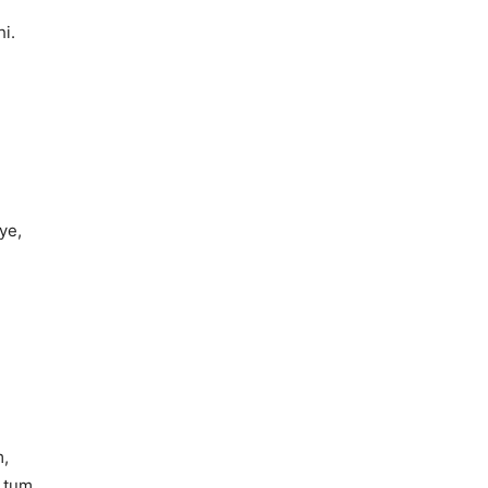
i.
ye,
m,
 tum.