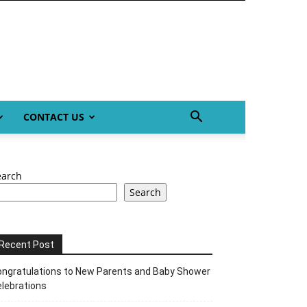
CONTACT US
earch
Search
Recent Post
ngratulations to New Parents and Baby Shower
lebrations