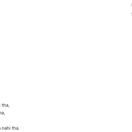
 tha,
ha,
nahi tha.