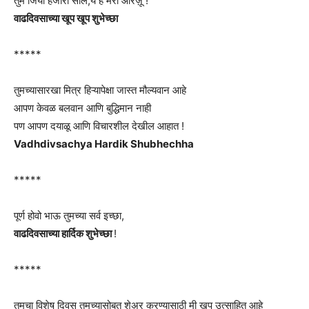
तुम जियो हजारो साल,ये है मेरी आरज़ू !
वाढदिवसाच्या खूप खूप शुभेच्छा
*****
तुमच्यासारखा मित्र हिऱ्यापेक्षा जास्त मौल्यवान आहे
आपण केवळ बलवान आणि बुद्धिमान नाही
पण आपण दयाळू आणि विचारशील देखील आहात !
Vadhdivsachya Hardik Shubhechha
*****
पूर्ण होवो भाऊ तुमच्या सर्व इच्छा,
वाढदिवसाच्या हार्दिक शुभेच्छा
!
*****
तुमचा विशेष दिवस तुमच्यासोबत शेअर करण्यासाठी मी खूप उत्साहित आहे