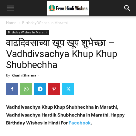
Home
Birthday Wishes In Marathi
Birthday Wishes In Marathi
वाढदिवसाच्या खूप खूप शुभेच्छा –
Vadhdivsachya Khup Khup
Shubhechha
By
Khushi Sharma
-
Vadhdivsachya Khup Khup Shubhechha In Marathi,
Vadhdivsachya Hardik Shubhechha In Marathi, Happy
Birthday Wishes In Hindi For
Facebook
.