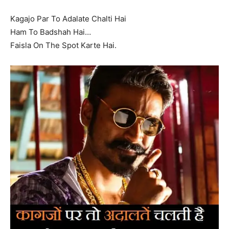
Kagajo Par To Adalate Chalti Hai
Ham To Badshah Hai…
Faisla On The Spot Karte Hai.