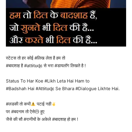
स्टेटस तो हर कोई #लिख लेता है हम तो
#बादशाह है #attɨtʊɖɛ से भरा #डायलॉग लिखते है !
Status To Har Koe #Likh Leta Hai Ham to
#Badshah Hai #Attɨtʊɖɛ Se Bhara #Dialogue Likhte Hai.
#लडकी तो कभी
पटाई नही
पर #बदनाम तो ऐसेⓜ हुए
जैसे की सौ #रानीयों के अकेले #बादशाह हो हम !