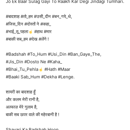
Jo Ek Baar Sulag Gayi To Raakh Kar Degi Jindagi Tumhari.
#बादशाह #तो_हम #उसी_दीन #बन_गये_थे,
#जिस_दिन #दोस्तों ने #कहा_
#भाई_तू_पहला
#हाथ #मार
#बाकी सब_हम #देख #लेंगे !
#Badshah #To_Hum #Usi_Din #Ban_Gaye_The,
#Jis_Din #Dosto Ne #Kaha_
#Bhai_Tu_Pehla
#Hath #Maar
#Baaki Sab_Hum #Dekha #Lenge.
शायरी का बादशाह हूँ
और कलम मेरी रानी है,
अल्फाज़ मेरे गुलाम है,
बाकी सब ऊपर वाले की महेरबानी है !
Shayari Ka Badshah Hoon