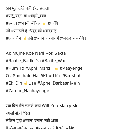
अब मुझे कोई नही रोक सकता
#राहें_बदले या #बदले_वक्त
#हम तो #अपनी_मँजिल
#पायेंगे
जो #समझते है #खुद को #बादशाह
#एक_दिन
उसे #अपने_दरबार में #जरूर_नचायेंगे !
Ab Mujhe Koe Nahi Rok Sakta
#Raahe_Badle Ya #Badle_Waqt
#Hum To #Apni_Manzil
#Paayenge
O #Samjhate Hai #Khud Ko #Badshah
#Ek_Din
Use #Apne_Darbaar Mein
#Zaroor_Nachayenge.
एक दिन मैंने उससे कहा Will You Marry Me
पगली बोली Yes
लेकिन मुझे #खाना बनाना नहीं आता
मैं बोला जानेमन इस #बादशाह को #रानी चाहिए