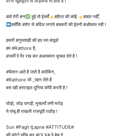
वरना खूबसूरत तो लड़िकयां भी होती है !
#वो मेरी #न
हुई तो ईसमेँ
#हैरत की कोई
#बात नहीँ,
क्योँकि #शेर से #दिल लगाये #बकरी की ईतनी #औकात नही !
हमारी #गुस्ताखी की हद मत #पूछो
हम #Rathore है,
#जमीं पे पैर रख कर #आसमान कुचल देते है !
#फैशन आते है जाते है #लेकिन,
#Rathore जो _पहन लेते है
बस वही #स्टाइल दुनिया कॉपी करती है !
घोड़ो, जोड़ पागड़ी, मुच्छयाँ तणी मरोड़
ये पांचू ही राखली राजपूती राठौड़ !
Sun #Pagli तू apne #ATTITUDE#
की फोटो खींच कर #OLX# पे बेच दे,