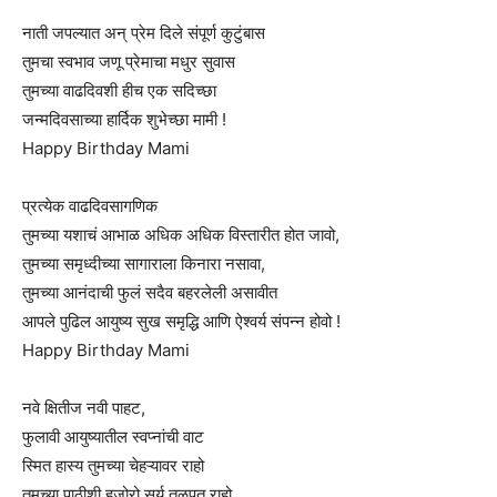
नाती जपल्यात अन् प्रेम दिले संपूर्ण कुटुंबास
तुमचा स्वभाव जणू प्रेमाचा मधुर सुवास
तुमच्या वाढदिवशी हीच एक सदिच्छा
जन्मदिवसाच्या हार्दिक शुभेच्छा मामी !
Happy Birthday Mami
प्रत्येक वाढदिवसागणिक
तुमच्या यशाचं आभाळ अधिक अधिक विस्तारीत होत जावो,
तुमच्या समृध्दीच्या सागाराला किनारा नसावा,
तुमच्या आनंदाची फुलं सदैव बहरलेली असावीत
आपले पुढिल आयुष्य सुख समृद्धि आणि ऐश्वर्य संपन्न होवो !
Happy Birthday Mami
नवे क्षितीज नवी पाहट,
फुलावी आयुष्यातील स्वप्नांची वाट
स्मित हास्य तुमच्या चेहऱ्यावर राहो
तुमच्या पाठीशी हजोरो सुर्य तळपत राहो