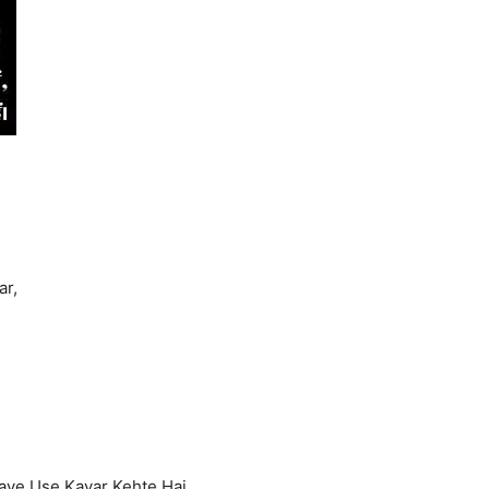
ar,
aye Use Kayar Kehte Hai,