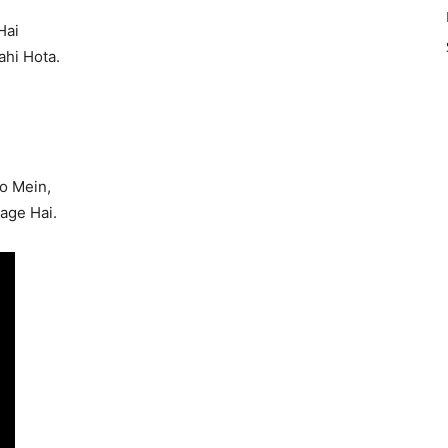
Hai
hi Hota.
o Mein,
age Hai.