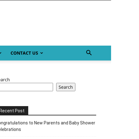
CONTACT US
earch
Search
Recent Post
ngratulations to New Parents and Baby Shower
lebrations