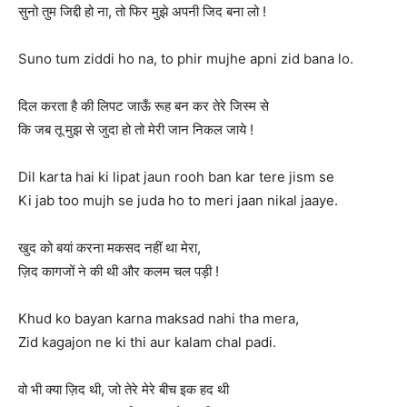
सुनो तुम जिद्दी हो ना, तो फिर मुझे अपनी जिद बना लो !
Suno tum ziddi ho na, to phir mujhe apni zid bana lo.
दिल करता है की लिपट जाऊँ रूह बन कर तेरे जिस्म से
कि जब तू मुझ से जुदा हो तो मेरी जान निकल जाये !
Dil karta hai ki lipat jaun rooh ban kar tere jism se
Ki jab too mujh se juda ho to meri jaan nikal jaaye.
खुद को बयां करना मकसद नहीं था मेरा,
ज़िद कागजों ने की थी और कलम चल पड़ी !
Khud ko bayan karna maksad nahi tha mera,
Zid kagajon ne ki thi aur kalam chal padi.
वो भी क्या ज़िद थी, जो तेरे मेरे बीच इक हद थी