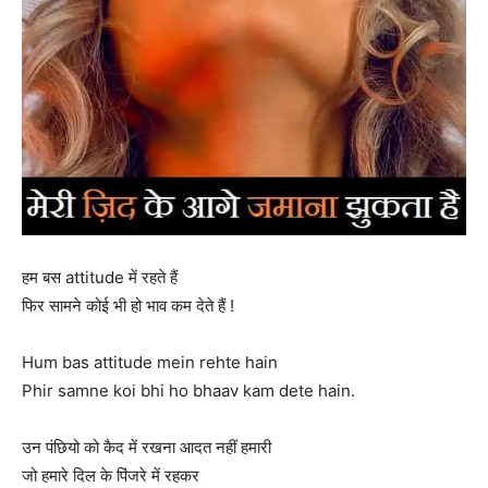
हम बस attitude में रहते हैं
फिर सामने कोई भी हो भाव कम देते हैं !
Hum bas attitude mein rehte hain
Phir samne koi bhi ho bhaav kam dete hain.
उन पंछियो को कैद में रखना आदत नहीं हमारी
जो हमारे दिल के पिंजरे में रहकर