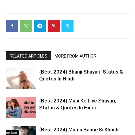
RELATED ARTICLES
MORE FROM AUTHOR
{Best 2024} Bhanji Shayari, Status &
Quotes In Hindi
{Best 2024} Masi Ke Liye Shayari,
Status & Quotes In Hindi
{Best 2024} Mama Banne Ki Khushi