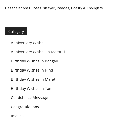
Best telecom Quotes, shayari, images, Poetry & Thoughts
Category
Anniversary Wishes
Anniversary Wishes In Marathi
Birthday Wishes In Bengali
Birthday Wishes In Hindi
Birthday Wishes In Marathi
Birthday Wishes In Tamil
Condolence Message
Congratulations
Images