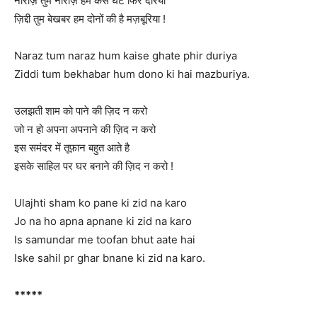
नाराज़ तुम नाराज़ हम कैसे घटे फिर दरिया
ज़िद्दी तुम बेखबर हम दोनों की है मज़बूरिया !
Naraz tum naraz hum kaise ghate phir duriya
Ziddi tum bekhabar hum dono ki hai mazburiya.
उलझती शाम को पाने की ज़िद न करो
जो न हो अपना अपनाने की ज़िद न करो
इस समंदर में तूफ़ान बहुत आते है
इसके साहिल पर घर बनाने की ज़िद न करो !
Ulajhti sham ko pane ki zid na karo
Jo na ho apna apnane ki zid na karo
Is samundar me toofan bhut aate hai
Iske sahil pr ghar bnane ki zid na karo.
*****