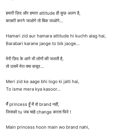
हमारी ज़िद और हमारा attitude ही कुछ अलग है,
बराबरी करने जाओगे तो बिक जाओगे…
Hamari zid aur hamara attitude hi kuchh alag hai,
Barabari karane jaoge to bik jaoge…
मेरी ज़िद के आगे भी लोगों की जलती है,
तो उसमें मेरा क्या कसूर…
Meri zid ke aage bhi logo ki jalti hai,
To isme mera kya kasoor…
मैँ princess हूँ मैं वो brand नहीं,
जिसको tu जब चाहे change करता फिरे !
Main princess hoon main wo brand nahi,