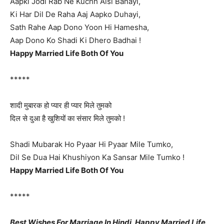
Aapki Jodi Rab Ne Kuchh Aisi Banayi,
Ki Har Dil De Raha Aaj Aapko Duhayi,
Sath Rahe Aap Dono Yoon Hi Hamesha,
Aap Dono Ko Shadi Ki Dhero Badhai !
Happy Married Life Both Of You
*****
शादी मुबारक हो प्यार ही प्यार मिले तुमको
दिल से दुआ है खुशियों का संसार मिले तुमको !
Shadi Mubarak Ho Pyaar Hi Pyaar Mile Tumko,
Dil Se Dua Hai Khushiyon Ka Sansar Mile Tumko !
Happy Married Life Both Of You
*****
Best Wishes For Marriage In Hindi, Happy Married Life