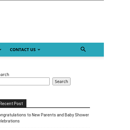
CONTACT US
earch
Search
Recent Post
ngratulations to New Parents and Baby Shower
lebrations