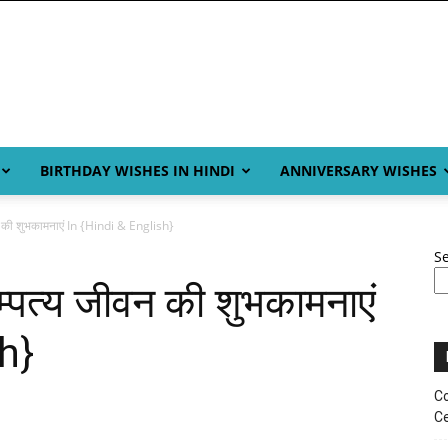
BIRTHDAY WISHES IN HINDI
ANNIVERSARY WISHES
 की शुभकामनाएं In {Hindi & English}
S
्पत्य जीवन की शुभकामनाएं
h}
Co
Ce