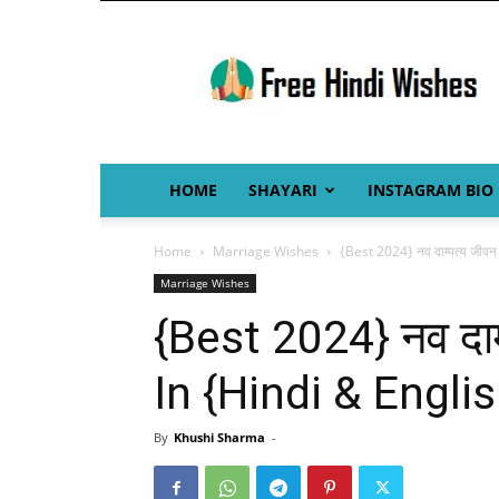
Free
Hindi
Wishes
HOME
SHAYARI
INSTAGRAM BIO
Home
Marriage Wishes
{Best 2024} नव दाम्पत्य जीवन
Marriage Wishes
{Best 2024} नव दाम
In {Hindi & Englis
By
Khushi Sharma
-