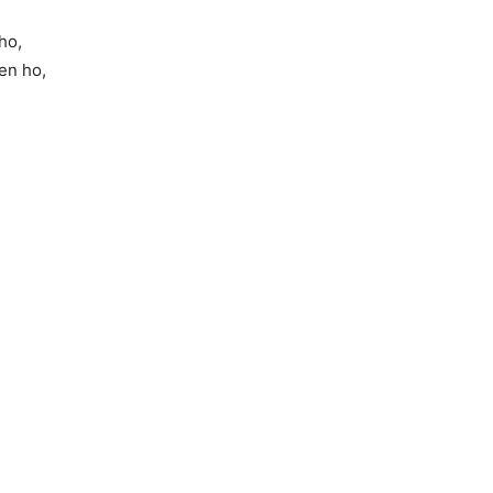
ho,
en ho,