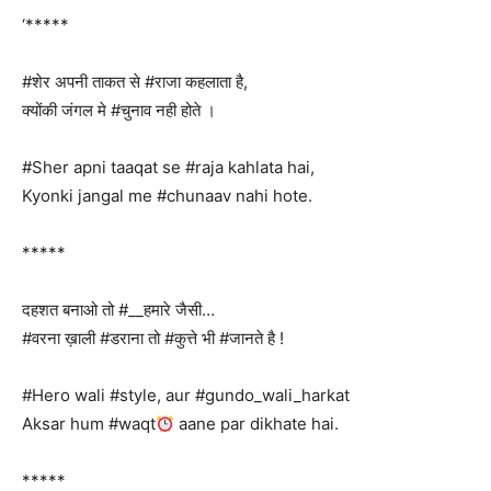
‘*****
#शेर अपनी ताकत से #राजा कहलाता है,
क्योंकी जंगल मे #चुनाव नही होते ।
#Sher apni taaqat se #raja kahlata hai,
Kyonki jangal me #chunaav nahi hote.
*****
दहशत बनाओ तो #__हमारे जैसी…
#वरना ख़ाली #डराना तो #कुत्ते भी #जानते है !
#Hero wali #style, aur #gundo_wali_harkat
Aksar hum #waqt
aane par dikhate hai.
*****