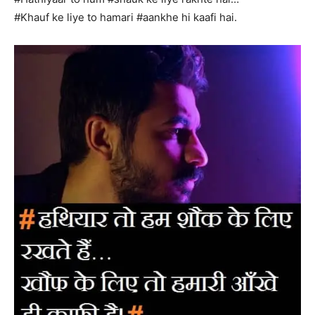
#Khauf ke liye to hamari #aankhe hi kaafi hai.