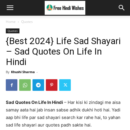
Home
Quotes
Quotes
{Best 2024} Life Sad Shayari
– Sad Quotes On Life In
Hindi
By
Khushi Sharma
-
Sad Quotes On Life In Hindi
– Har kisi ki zindagi me aisa
samay aata hai jab insan sabse adhik dukhi hoti hai. Yadi
aap bhi life par sad shayari search kar rahe hai, to yahan
sad life shayari aur quotes padh sakte hai.