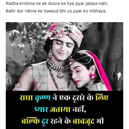
Radha krishna ne ek dusre ke liye pyar jataya nahi,
Balki dur rahne ke bawjud bhi us pyar ko nibhaya.