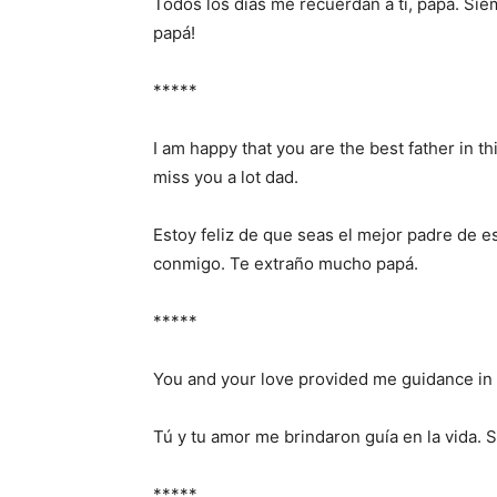
Todos los días me recuerdan a ti, papá. Si
papá!
*****
I am happy that you are the best father in th
miss you a lot dad.
Estoy feliz de que seas el mejor padre de 
conmigo. Te extraño mucho papá.
*****
You and your love provided me guidance in li
Tú y tu amor me brindaron guía en la vida. 
*****