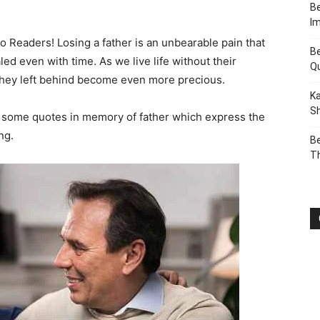
Be
I
lo Readers! Losing a father is an unbearable pain that
Be
led even with time. As we live life without their
Q
they left behind become even more precious.
Ka
Sh
ou some quotes in memory of father which express the
ng.
Be
T