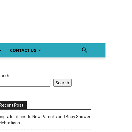
CONTACT US
earch
Search
Recent Post
ngratulations to New Parents and Baby Shower
lebrations