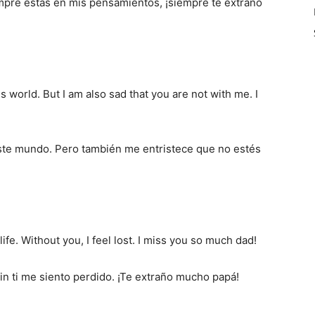
empre estás en mis pensamientos, ¡siempre te extraño
is world. But I am also sad that you are not with me. I
este mundo. Pero también me entristece que no estés
fe. Without you, I feel lost. I miss you so much dad!
Sin ti me siento perdido. ¡Te extraño mucho papá!