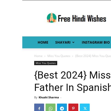
Free
Hindi
Wishes
HOME
SHAYARI
INSTAGRAM BIO
Home
Miss You Quotes
{Best 2024} Miss You Quot
Miss You Quotes
{Best 2024} Mis
Father In Spanis
By
Khushi Sharma
-