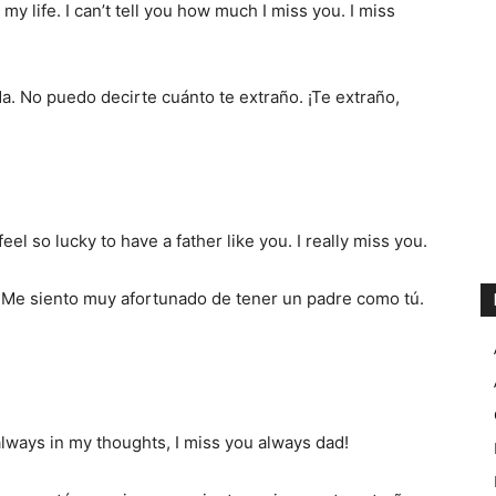
 life. I can’t tell you how much I miss you. I miss
da. No puedo decirte cuánto te extraño. ¡Te extraño,
eel so lucky to have a father like you. I really miss you.
í. Me siento muy afortunado de tener un padre como tú.
lways in my thoughts, I miss you always dad!