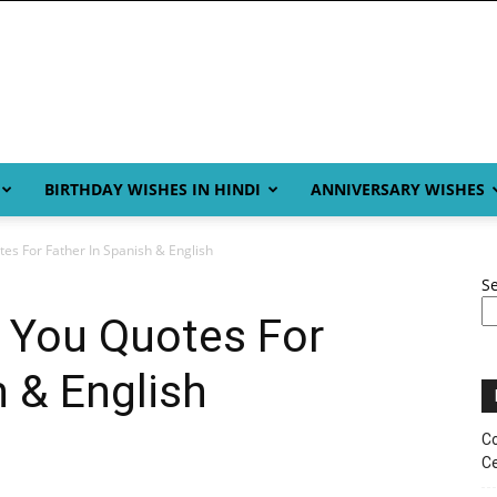
BIRTHDAY WISHES IN HINDI
ANNIVERSARY WISHES
es For Father In Spanish & English
S
s You Quotes For
h & English
Co
Ce