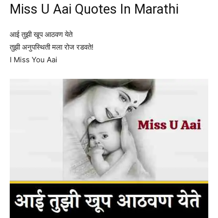
Miss U Aai Quotes In Marathi
आई तुझी खूप आठवण येते
तुझी अनुपस्थिती मला रोज रडवते!
I Miss You Aai