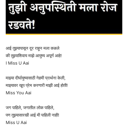
आई तुझ्यापासून दूर राहून मला कळले
की तुझ्याशिवाय माझे आयुष्य अपूर्ण आहे!
I Miss U Aai
माझ्या दीर्घायुष्यासाठी नेहमी प्रार्थना केली,
माझ्यावर खूप प्रेम करणारी माझी आई होती!
Miss You Aai
जग पाहिले, जगातील लोक पाहिले,
पण तुझ्यासारखी आई मी पाहिली नाही!
Miss U Aai