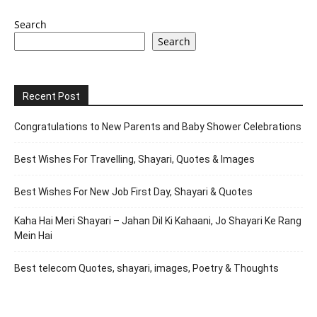
Search
Search
Recent Post
Congratulations to New Parents and Baby Shower Celebrations
Best Wishes For Travelling, Shayari, Quotes & Images
Best Wishes For New Job First Day, Shayari & Quotes
Kaha Hai Meri Shayari – Jahan Dil Ki Kahaani, Jo Shayari Ke Rang
Mein Hai
Best telecom Quotes, shayari, images, Poetry & Thoughts