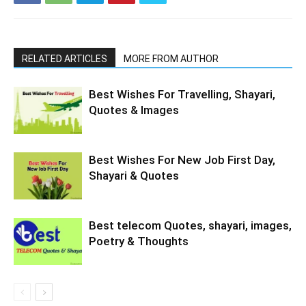
RELATED ARTICLES
MORE FROM AUTHOR
Best Wishes For Travelling, Shayari,
Quotes & Images
Best Wishes For New Job First Day,
Shayari & Quotes
Best telecom Quotes, shayari, images,
Poetry & Thoughts