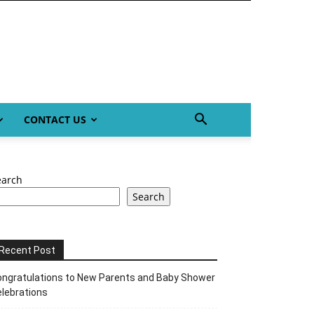
CONTACT US
earch
Search
Recent Post
ngratulations to New Parents and Baby Shower
lebrations