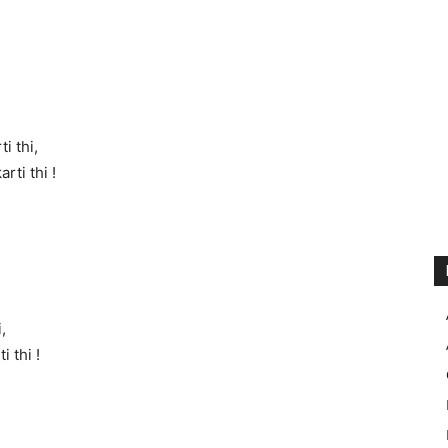
i thi,
rti thi !
,
 thi !