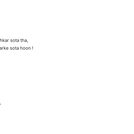
hkar sota tha,
arke sota hoon !
,