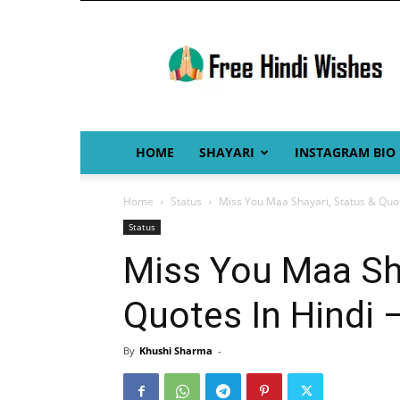
Free
Hindi
Wishes
HOME
SHAYARI
INSTAGRAM BIO
Home
Status
Miss You Maa Shayari, Status & Quotes 
Status
Miss You Maa Sha
Quotes In Hindi – म
By
Khushi Sharma
-