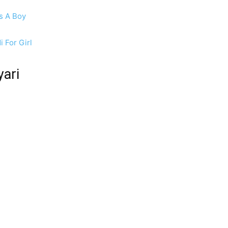
ss A Boy
i For Girl
yari