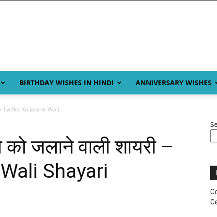
BIRTHDAY WISHES IN HINDI
ANNIVERSARY WISHES
– Ladko Ko Jalane Wali...
S
को जलाने वाली शायरी –
Wali Shayari
Co
Ce