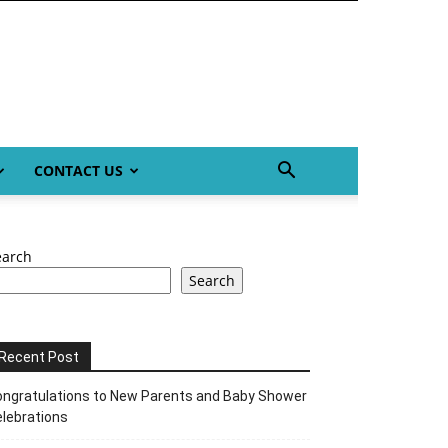
CONTACT US
earch
Search
Recent Post
ngratulations to New Parents and Baby Shower
lebrations