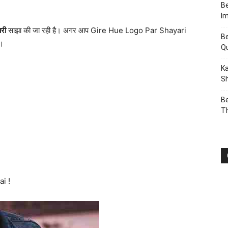
Be
I
यरी
साझा की जा रही है। अगर आप Gire Hue Logo Par Shayari
Be
ै।
Q
Ka
Sh
Be
T
i !