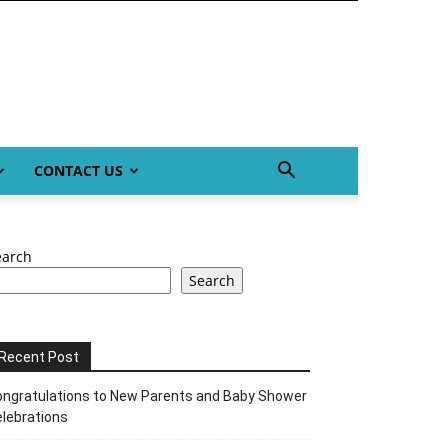
CONTACT US
earch
Search
Recent Post
ngratulations to New Parents and Baby Shower
lebrations