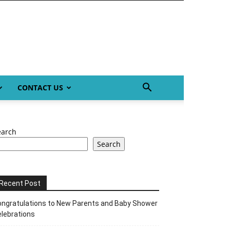
CONTACT US
earch
Search
Recent Post
ngratulations to New Parents and Baby Shower
lebrations