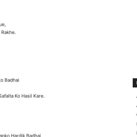
ue,
i Rakhe.
ko Badhai
afalta Ko Hasil Kare.
Aapko Hardik Badhai