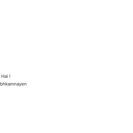
Hai !
hubhkamnayen