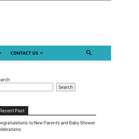
CONTACT US
earch
Search
Recent Post
ngratulations to New Parents and Baby Shower
lebrations