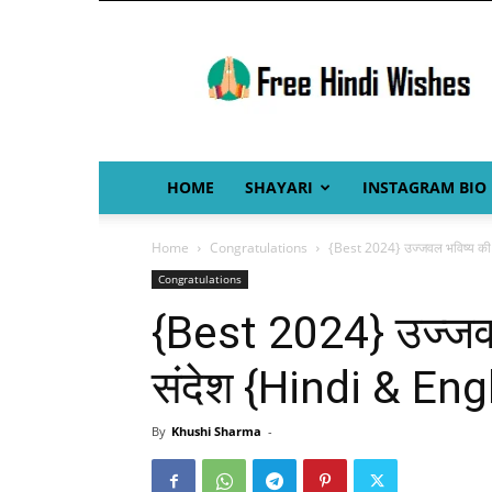
Free
Hindi
Wishes
HOME
SHAYARI
INSTAGRAM BIO
Home
Congratulations
{Best 2024} उज्जवल भविष्य की
Congratulations
{Best 2024} उज्जव
संदेश {Hindi & Eng
By
Khushi Sharma
-