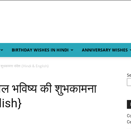
BIRTHDAY WISHES IN HINDI
ANNIVERSARY WISHES
 शुभकामना संदेश {Hindi & English}
S
ल भविष्य की शुभकामना
lish}
Co
Ce