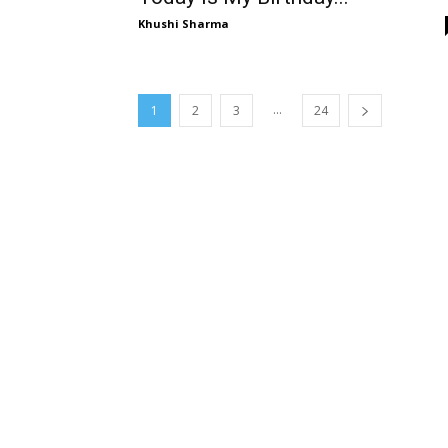
Khushi Sharma
...
1
2
3
24