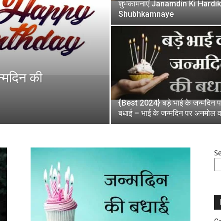
शुभकामनाएं Janamdin Ki Hardik
Shubhkamnaye
्मदिन की
{Best 2024} बड़े भाई के जन्मदिन 
बधाई – भाई के जन्मदिन पर अनमोल 
S