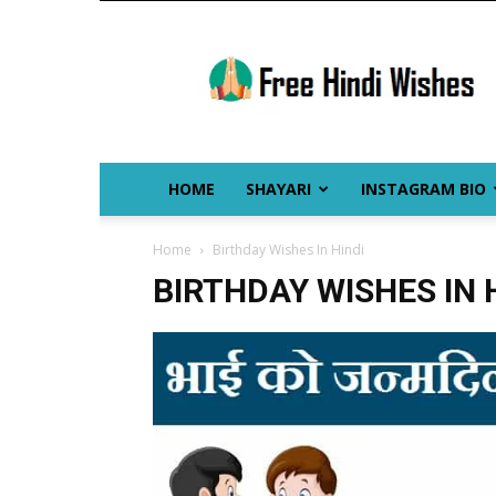
Free
Hindi
Wishes
HOME
SHAYARI
INSTAGRAM BIO
Home
Birthday Wishes In Hindi
BIRTHDAY WISHES IN 