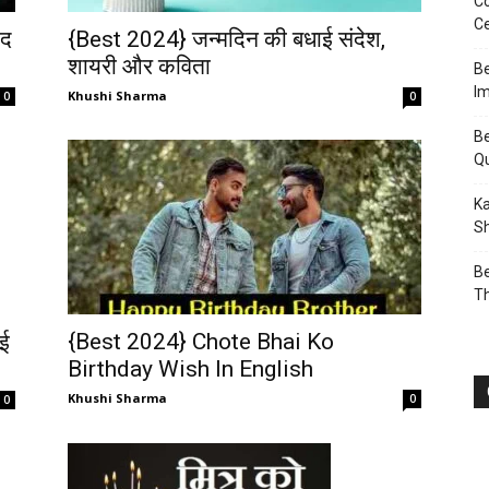
Co
Ce
ाद
{Best 2024} जन्मदिन की बधाई संदेश,
शायरी और कविता
Be
I
Khushi Sharma
0
0
Be
Q
Ka
Sh
Be
T
{Best 2024} Chote Bhai Ko
ाई
Birthday Wish In English
Khushi Sharma
0
0