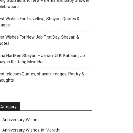
ngratulations to New Parents and Baby Shower
lebrations
st Wishes For Travelling, Shayari, Quotes &
mages
st Wishes For New Job First Day, Shayari &
uotes
ha Hai Meri Shayari – Jahan Dil Ki Kahaani, Jo
ayari Ke Rang Mein Hai
st telecom Quotes, shayari, images, Poetry &
houghts
Category
Anniversary Wishes
Anniversary Wishes In Marathi