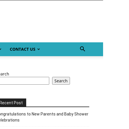
CONTACT US
earch
Search
Recent Post
ngratulations to New Parents and Baby Shower
lebrations