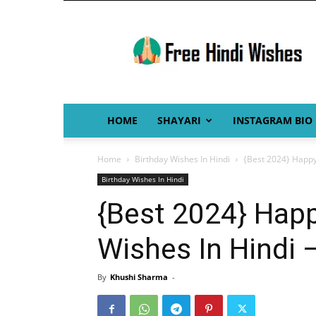
Free
Hindi
Wishes
HOME
SHAYARI
INSTAGRAM BIO
Home
Birthday Wishes In Hindi
{Best 2024} Happy B
Birthday Wishes In Hindi
{Best 2024} Hap
Wishes In Hindi – है
By
Khushi Sharma
-