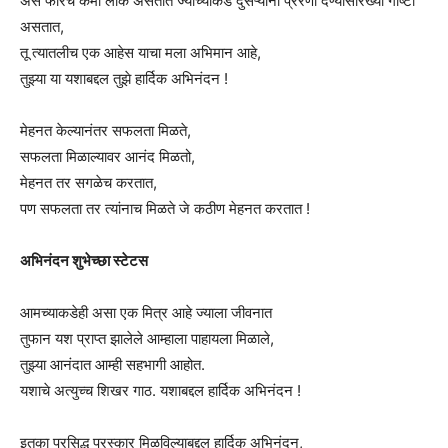
असे फारच कमी लोक असतात ज्यांच्याकडे दुसऱ्यांना प्रेरणा देण्यासारख्या गोष्टी
असतात,
तू त्यातलीच एक आहेस याचा मला अभिमान आहे,
तुझ्या या यशाबद्दल तुझे हार्दिक अभिनंदन !
मेहनत केल्यानंतर सफलता मिळते,
सफलता मिळाल्यावर आनंद मिळतो,
मेहनत तर सगळेच करतात,
पण सफलता तर त्यांनाच मिळते जे कठीण मेहनत करतात !
अभिनंदन शुभेच्छा स्टेटस
आमच्याकडेही असा एक मित्र आहे ज्याला जीवनात
तुफान यश प्राप्त झालेले आम्हाला पाहायला मिळाले,
तुझ्या आनंदात आम्ही सहभागी आहोत.
यशाचे अत्युच्च शिखर गाठ. यशाबद्दल हार्दिक अभिनंदन !
इतका प्रसिद्ध पुरस्कार मिळविल्याबद्दल हार्दिक अभिनंदन,