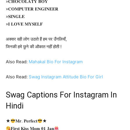
»𝐂𝐇𝐎𝐂𝐎𝐋𝐀𝐓𝐘 𝐁𝐎𝐘
»𝐂𝐎𝐌𝐏𝐔𝐓𝐄𝐑 𝐄𝐍𝐆𝐈𝐍𝐄𝐄𝐑
»𝐒𝐈𝐍𝐆𝐋𝐄
»𝐈 𝐋𝐎𝐕𝐄 𝐌𝐘𝐒𝐄𝐋𝐅
अक्सर वही लोग उठाते हैं हम पर उँगलियाँ,
जिनकी हमे छुने की औकात नहीं होती !
Also Read:
Mahakal Bio For Instagram
Also Read:
Swag Instagram Attitude Bio For Girl
Swag Captions For Instagram In
Hindi
★
𝐌𝐫. 𝐏𝐞𝐫𝐟𝐞𝐜𝐭
★
𝐅𝐢𝐫𝐬𝐭 𝐊𝐢𝐬𝐬 𝐌𝐨𝐦 𝟎𝟏 𝐉𝐚𝐧