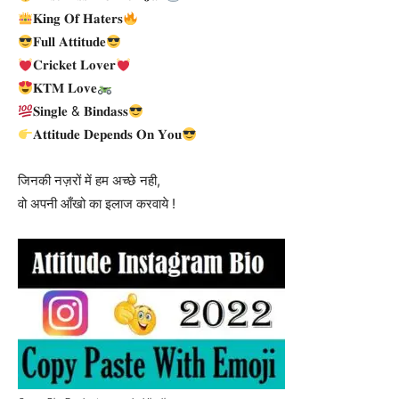
𝐊𝐢𝐧𝐠 𝐎𝐟 𝐇𝐚𝐭𝐞𝐫𝐬
𝐅𝐮𝐥𝐥 𝐀𝐭𝐭𝐢𝐭𝐮𝐝𝐞
𝐂𝐫𝐢𝐜𝐤𝐞𝐭 𝐋𝐨𝐯𝐞𝐫
𝐊𝐓𝐌 𝐋𝐨𝐯𝐞
𝐒𝐢𝐧𝐠𝐥𝐞 & 𝐁𝐢𝐧𝐝𝐚𝐬𝐬
𝐀𝐭𝐭𝐢𝐭𝐮𝐝𝐞 𝐃𝐞𝐩𝐞𝐧𝐝𝐬 𝐎𝐧 𝐘𝐨𝐮
जिनकी नज़रों में हम अच्छे नही,
वो अपनी आँखो का इलाज करवाये !