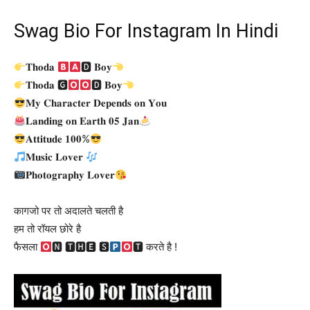
Swag Bio For Instagram In Hindi
𝐓𝐡𝐨𝐝𝐚
🅳 𝐁𝐨𝐲
𝐓𝐡𝐨𝐝𝐚 🅶
🅳 𝐁𝐨𝐲
𝐌𝐲 𝐂𝐡𝐚𝐫𝐚𝐜𝐭𝐞𝐫 𝐃𝐞𝐩𝐞𝐧𝐝𝐬 𝐨𝐧 𝐘𝐨𝐮
𝐋𝐚𝐧𝐝𝐢𝐧𝐠 𝐨𝐧 𝐄𝐚𝐫𝐭𝐡 𝟎𝟓 𝐉𝐚𝐧
𝐀𝐭𝐭𝐢𝐭𝐮𝐝𝐞 𝟏𝟎𝟎%
𝐌𝐮𝐬𝐢𝐜 𝐋𝐨𝐯𝐞𝐫
𝐏𝐡𝐨𝐭𝐨𝐠𝐫𝐚𝐩𝐡𝐲 𝐋𝐨𝐯𝐞𝐫
कागजो पर तो अदालते चलती है
हम तो रॉयल छोरे है
फैसला
🅽 🆃🅷🅴 🆂
🆃 ​करते है !