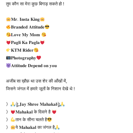
तुम कौन सा मेरा कुछ बिगाड़ सकते हो !
𝐌𝐫. 𝐈𝐧𝐬𝐭𝐚 𝐊𝐢𝐧𝐠
​𝐁𝐫𝐚𝐧𝐝𝐞𝐝 𝐀𝐭𝐭𝐢𝐭𝐮𝐝𝐞
𝐋𝐨𝐯𝐞 𝐌𝐲 𝐌𝐨𝐦
𝐏𝐚𝐠𝐥𝐢 𝐊𝐚 𝐏𝐚𝐠𝐥𝐚
𝐊𝐓𝐌 𝐑𝐢𝐝𝐞𝐫
𝐏𝐡𝐨𝐭𝐨𝐠𝐫𝐚𝐩𝐡𝐲
𝐀𝐭𝐭𝐢𝐭𝐮𝐝𝐞 𝐃𝐞𝐩𝐞𝐧𝐝 𝐨𝐧 𝐲𝐨𝐮
अजीब सा ख़ौफ़ था उस शेर की आँखों में,
जिसने जंगल में हमारे जूतों के निशान देखे थे !
》
ঔৣ 𝐉𝐚𝐲 𝐒𝐡𝐫𝐞𝐞 𝐌𝐚𝐡𝐚𝐤𝐚𝐥ঔৣ
》
𝐌𝐚𝐡𝐚𝐤𝐚𝐥 के दिवाने है
》
तान के सीना चलते है
》
ये 𝐌𝐚𝐡𝐚𝐤𝐚𝐥 का जंगल है