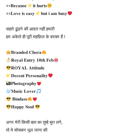
»»𝐁𝐞𝐜𝐚𝐮𝐬𝐞
𝐢𝐭 𝐡𝐮𝐫𝐭𝐬
»»𝐋𝐨𝐯𝐞 𝐢𝐬 𝐞𝐚𝐬𝐲
𝐛𝐮𝐭 𝐢 𝐚𝐦 𝐛𝐮𝐬𝐲
सहारे ढूंढने की आदत नहीं हमारी
हम अकेले ही पूरी महफ़िल के बराबर हैं !
𝐁𝐫𝐚𝐧𝐝𝐞𝐝 𝐂𝐡𝐨𝐫𝐚
𝐑𝐨𝐲𝐚𝐥 𝐄𝐧𝐭𝐫𝐲 𝟏𝟎𝐭𝐡 𝐅𝐞𝐛
𝐑𝐎𝐘𝐀𝐋 𝐀𝐭𝐭𝐢𝐭𝐮𝐝𝐞
𝐃𝐞𝐜𝐞𝐧𝐭 𝐏𝐞𝐫𝐬𝐨𝐧𝐚𝐥𝐢𝐭𝐲
𝐏𝐡𝐨𝐭𝐨𝐠𝐫𝐚𝐩𝐡𝐲
𝐌𝐮𝐬𝐢𝐜 𝐋𝐨𝐯𝐞𝐫
𝐁𝐢𝐧𝐝𝐚𝐬𝐬
𝐇𝐚𝐩𝐩𝐲 𝐒𝐨𝐮𝐥
अगर मेरी किसी बात का तुम्हे बुरा लगे,
तो ये सोचकर भूल जाना की