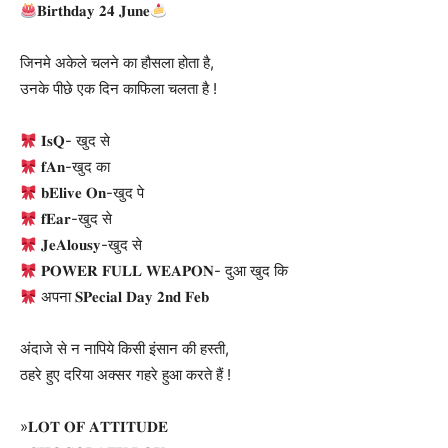
𝐁𝐢𝐫𝐭𝐡𝐝𝐚𝐲 𝟐𝟒 𝐉𝐮𝐧𝐞
जिनमे अकेले चलने का हौसला होता है,
उनके पीछे एक दिन काफिला चलता है !
𝐈𝐬𝐐- खुद से
𝐟𝐀𝐧-खुद का
𝐛𝐄𝐥𝐢𝐯𝐞 𝐎𝐧-खुद पे
𝐟𝐄𝐚𝐫-खुद से
𝐉𝐞𝐀𝐥𝐨𝐮𝐬𝐲-खुद से
𝐏𝐎𝐖𝐄𝐑 𝐅𝐔𝐋𝐋 𝐖𝐄𝐀𝐏𝐎𝐍- दुआ खुद कि
अपना 𝐒𝐏𝐞𝐜𝐢𝐚𝐥 𝐃𝐚𝐲 𝟐𝐧𝐝 𝐅𝐞𝐛
अंदाजे से न नापिये किसी इंसान की हस्ती,
ठहरे हुए दरिया अक्सर गहरे हुआ करते हैं !
»𝐋𝐎𝐓 𝐎𝐅 𝐀𝐓𝐓𝐈𝐓𝐔𝐃𝐄