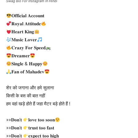
Swag Bio For Instagram In Hindi
𝐎𝐟𝐟𝐢𝐜𝐢𝐚𝐥 𝐀𝐜𝐜𝐨𝐮𝐧𝐭
𝐑𝐨𝐲𝐚𝐥 𝐀𝐭𝐭𝐢𝐭𝐮𝐝𝐞
𝐇𝐞𝐚𝐫𝐭 𝐊𝐢𝐧𝐠
𝐌𝐮𝐬𝐢𝐜 𝐋𝐨𝐯𝐞𝐫
𝐂𝐫𝐚𝐳𝐲 𝐅𝐨𝐫 𝐒𝐩𝐞𝐞𝐝
𝐃𝐫𝐞𝐚𝐦𝐞𝐫
𝐒𝐢𝐧𝐠𝐥𝐞 & 𝐇𝐚𝐩𝐩𝐲
𝐅𝐚𝐧 𝐨𝐟 𝐌𝐚𝐡𝐚𝐝𝐞𝐯
शेर को जगाना और हमे सुलाना
किसी के बस की बात नहीं
हम वहां खड़े होते हैं जहा मैटर बड़े होते हैं !
»»𝐃𝐨𝐧’𝐭
𝐥𝐨𝐯𝐞 𝐭𝐨𝐨 𝐬𝐨𝐨𝐧
»»𝐃𝐨𝐧’𝐭
𝐭𝐫𝐮𝐬𝐭 𝐭𝐨𝐨 𝐟𝐚𝐬𝐭
»»𝐃𝐨𝐧’𝐭
𝐞𝐱𝐩𝐞𝐜𝐭 𝐭𝐨𝐨 𝐡𝐢𝐠𝐡