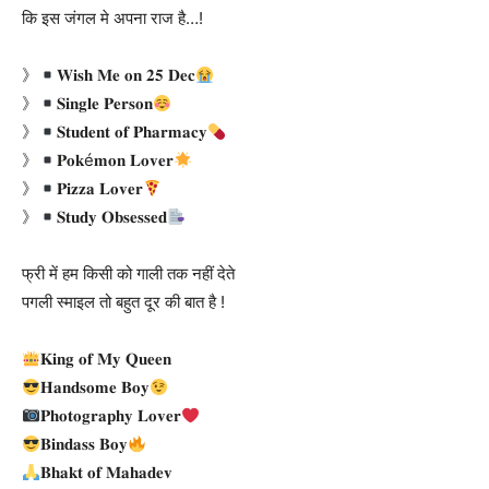
कि इस जंगल मे अपना राज है…!
》
𝐖𝐢𝐬𝐡 𝐌𝐞 𝐨𝐧 𝟐𝟓 𝐃𝐞𝐜
》
𝐒𝐢𝐧𝐠𝐥𝐞 𝐏𝐞𝐫𝐬𝐨𝐧
》
𝐒𝐭𝐮𝐝𝐞𝐧𝐭 𝐨𝐟 𝐏𝐡𝐚𝐫𝐦𝐚𝐜𝐲
》
𝐏𝐨𝐤é𝐦𝐨𝐧 𝐋𝐨𝐯𝐞𝐫
》
𝐏𝐢𝐳𝐳𝐚 𝐋𝐨𝐯𝐞𝐫
》
𝐒𝐭𝐮𝐝𝐲 𝐎𝐛𝐬𝐞𝐬𝐬𝐞𝐝
फ्री में हम किसी को गाली तक नहीं देते
पगली स्माइल तो बहुत दूर की बात है !
𝐊𝐢𝐧𝐠 𝐨𝐟 𝐌𝐲 𝐐𝐮𝐞𝐞𝐧
𝐇𝐚𝐧𝐝𝐬𝐨𝐦𝐞 𝐁𝐨𝐲
𝐏𝐡𝐨𝐭𝐨𝐠𝐫𝐚𝐩𝐡𝐲 𝐋𝐨𝐯𝐞𝐫
𝐁𝐢𝐧𝐝𝐚𝐬𝐬 𝐁𝐨𝐲
𝐁𝐡𝐚𝐤𝐭 𝐨𝐟 𝐌𝐚𝐡𝐚𝐝𝐞𝐯