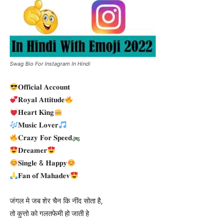
Swag Bio For Instagram In Hindi
𝐎𝐟𝐟𝐢𝐜𝐢𝐚𝐥 𝐀𝐜𝐜𝐨𝐮𝐧𝐭
𝐑𝐨𝐲𝐚𝐥 𝐀𝐭𝐭𝐢𝐭𝐮𝐝𝐞
𝐇𝐞𝐚𝐫𝐭 𝐊𝐢𝐧𝐠
𝐌𝐮𝐬𝐢𝐜 𝐋𝐨𝐯𝐞𝐫
𝐂𝐫𝐚𝐳𝐲 𝐅𝐨𝐫 𝐒𝐩𝐞𝐞𝐝
𝐃𝐫𝐞𝐚𝐦𝐞𝐫
𝐒𝐢𝐧𝐠𝐥𝐞 & 𝐇𝐚𝐩𝐩𝐲
𝐅𝐚𝐧 𝐨𝐟 𝐌𝐚𝐡𝐚𝐝𝐞𝐯
जंगल मे जब शेर चैन कि नींद सोता है,
तो कुत्तो को गलतफेमी हो जाती हे