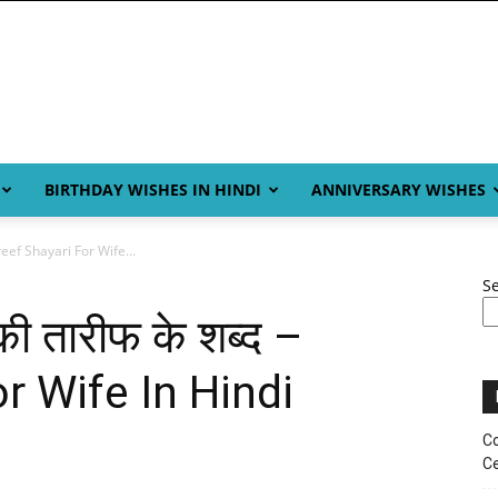
BIRTHDAY WISHES IN HINDI
ANNIVERSARY WISHES
areef Shayari For Wife...
S
ी तारीफ के शब्द –
r Wife In Hindi
Co
Ce