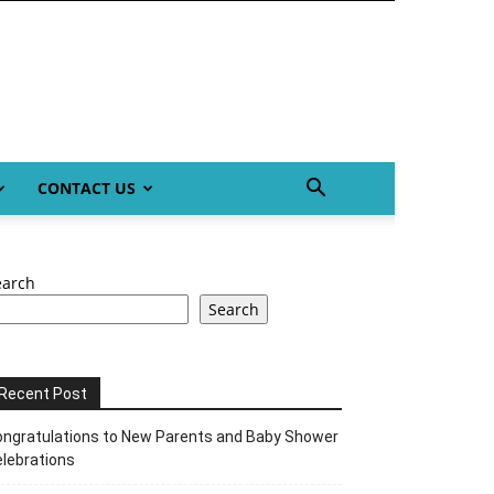
CONTACT US
earch
Search
Recent Post
ngratulations to New Parents and Baby Shower
lebrations