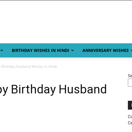
BIRTHDAY WISHES IN HINDI
ANNIVERSARY WISHES
 Birthday Husband Wishes In Hindi
S
py Birthday Husband
Co
Ce