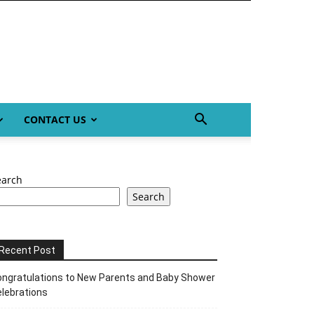
CONTACT US
earch
Search
Recent Post
ngratulations to New Parents and Baby Shower
lebrations