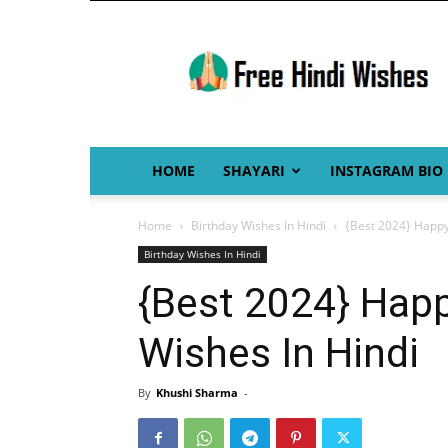
Free
Hindi
Wishes
HOME
SHAYARI
INSTAGRAM BIO
Home
Birthday Wishes In Hindi
{Best 2024} Happy
Birthday Wishes In Hindi
{Best 2024} Hap
Wishes In Hindi
By
Khushi Sharma
-