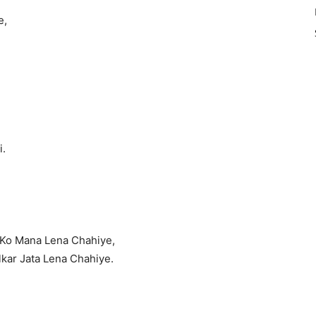
e,
,
i.
।
e Ko Mana Lena Chahiye,
kar Jata Lena Chahiye.