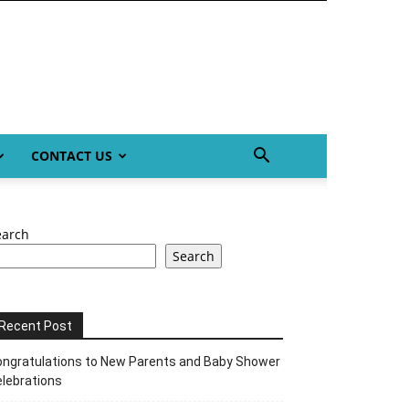
CONTACT US
earch
Search
Recent Post
ngratulations to New Parents and Baby Shower
lebrations