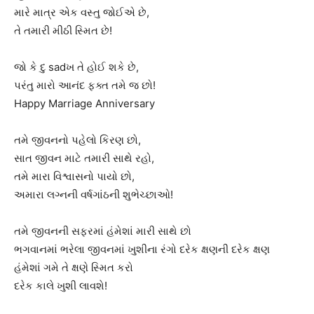
મારે માત્ર એક વસ્તુ જોઈએ છે,
તે તમારી મીઠી સ્મિત છે!
જો કે દુ sadખ તે હોઈ શકે છે,
પરંતુ મારો આનંદ ફક્ત તમે જ છો!
Happy Marriage Anniversary
તમે જીવનનો પહેલો કિરણ છો,
સાત જીવન માટે તમારી સાથે રહો,
તમે મારા વિશ્વાસનો પાયો છો,
અમારા લગ્નની વર્ષગાંઠની શુભેચ્છાઓ!
તમે જીવનની સફરમાં હંમેશાં મારી સાથે છો
ભગવાનમાં ભરેલા જીવનમાં ખુશીના રંગો દરેક ક્ષણની દરેક ક્ષણ
હંમેશાં ગમે તે ક્ષણે સ્મિત કરો
દરેક કાલે ખુશી લાવશે!