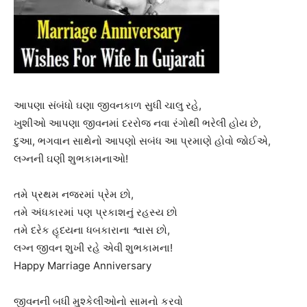
આપણા સંબંધો ઘણા જીવનકાળ સુધી ચાલુ રહે,
ખુશીઓ આપણા જીવનમાં દરરોજ નવા રંગોથી ભરેલી હોય છે,
દુઆ, ભગવાન સાથેનો આપણો સબંધ આ પ્રમાણે હોવો જોઈએ,
લગ્નની ઘણી શુભકામનાઓ!
તમે પ્રથમ નજરમાં પ્રેમ છો,
તમે અંધકારમાં પણ પ્રકાશનું રહસ્ય છો
તમે દરેક હૃદયના ધબકારાના શ્વાસ છો,
લગ્ન જીવન શુખી રહે એવી શુભકામના!
Happy Marriage Anniversary
જીવનની બધી મુશ્કેલીઓનો સામનો કરવો