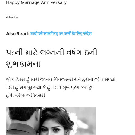
Happy Marriage Anniversary
*****
Also Read:
शादी की सालगिरह पर पत्नी के लिए संदेश
પત્ની માટે લગ્નની વર્ષગાંઠની
શુભકામના
એક દિવસ હું મારી જાતને બિનજરૂરી રીતે હસતો જોવા મળ્યો,
પછી હું સમજી ગયો કે હું તમને ખૂબ પ્રેમ કરું છું!
હેપી મેરેજ એનિવર્સરી