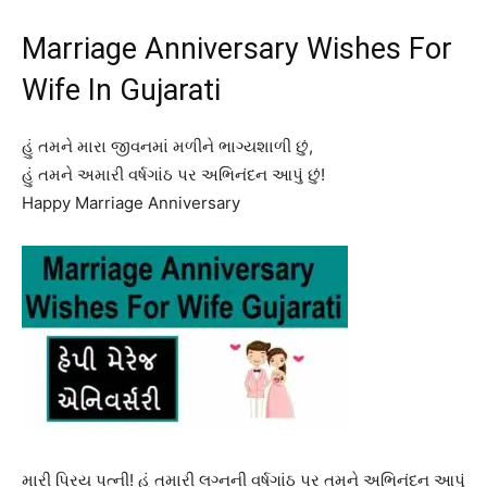
Marriage Anniversary Wishes For
Wife In Gujarati
હું તમને મારા જીવનમાં મળીને ભાગ્યશાળી છું,
હું તમને અમારી વર્ષગાંઠ પર અભિનંદન આપું છું!
Happy Marriage Anniversary
મારી પ્રિય પત્ની! હું તમારી લગ્નની વર્ષગાંઠ પર તમને અભિનંદન આપું