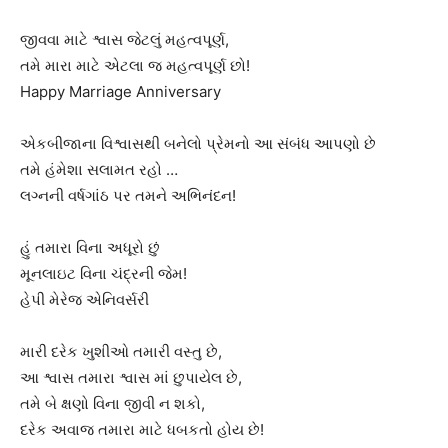
જીવવા માટે શ્વાસ જેટલું મહત્વપૂર્ણ,
તમે મારા માટે એટલા જ મહત્વપૂર્ણ છો!
Happy Marriage Anniversary
એકબીજાના વિશ્વાસથી બનેલો પ્રેમનો આ સંબંધ આપણો છે
તમે હંમેશા સલામત રહો …
લગ્નની વર્ષગાંઠ પર તમને અભિનંદન!
હું તમારા વિના અધૂરો છું
મૂનલાઇટ વિના ચંદ્રની જેમ!
હેપી મેરેજ એનિવર્સરી
મારી દરેક ખુશીઓ તમારી વસ્તુ છે,
આ શ્વાસ તમારા શ્વાસ માં છુપાયેલ છે,
તમે બે ક્ષણો વિના જીવી ન શકો,
દરેક અવાજ તમારા માટે ધબકતો હોય છે!