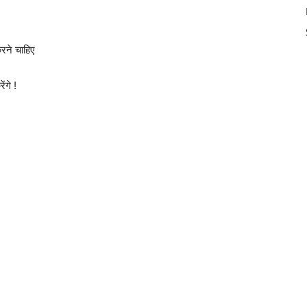
करने चाहिए
ंगे !