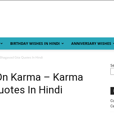
BIRTHDAY WISHES IN HINDI
ANNIVERSARY WISHES
hagavad Gita Quotes In Hindi
S
On Karma – Karma
otes In Hindi
Co
Ce