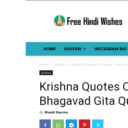
Free
Hindi
Wishes
HOME
SHAYARI
INSTAGRAM BIO
Home
Quotes
Krishna Quotes On Karma – Karma B
Quotes
Krishna Quotes 
Bhagavad Gita Qu
By
Khushi Sharma
-