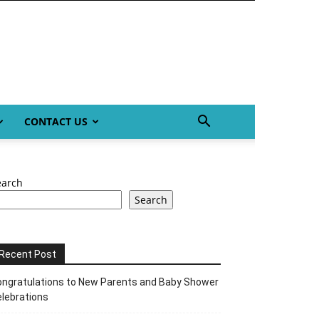
CONTACT US
earch
Search
Recent Post
ngratulations to New Parents and Baby Shower
lebrations