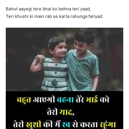
Bahut aayegi tere bhai ko behna teri yaad,
Teri khushi ki main rab se karta rahunga fariyad.