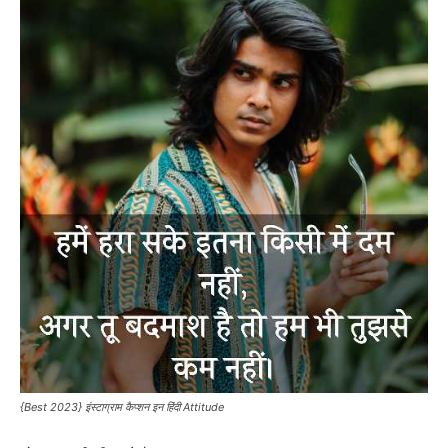
{Best 2023} इंस्टाग्राम कैप्शन इन हिंदी Attitude