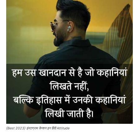
{Best 2023} इंस्टाग्राम कैप्शन इन हिंदी Attitude