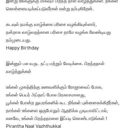
இன்று உங்களுக்கு மிகவும் பிறந்த நாள் வாழ்த்துக்கள். நீங்கள்
கொள்ளையடிக்கப்படுவீர்கள் என்று நம்புகிறேன்.
கடவுள் நமக்கு வாழ்க்கை பரிசை வழங்கியுள்ளார்,
நன்றாக வாழ்வதற்கான பரிசை நாமே வழங்க வேண்டியது
நம்முடையது.
Happy Birthday
இன்னும் பல வருட நட்பு மற்றும் வேடிக்கை. பிறந்தநாள்
வாழ்த்துக்கள்
உங்கள் முகத்திற்கு உணவளிக்கும் ரோஜாவைப் போல,
உங்கள் பெயர் அப்தாப் போல பிரகாசமானது,
பூக்கள் போன்ற துயரங்களில் கூட நீங்கள் புன்னகைக்கிறீர்கள்,
நாங்கள் உங்களை ஒருபோதும் ஆதரிக்க முடியாவிட்டால்,
எனவே, உங்கள் பிறந்தநாளை இப்படி கொண்டாடுங்கள் !
Pirantha Naal Vazhthukkal