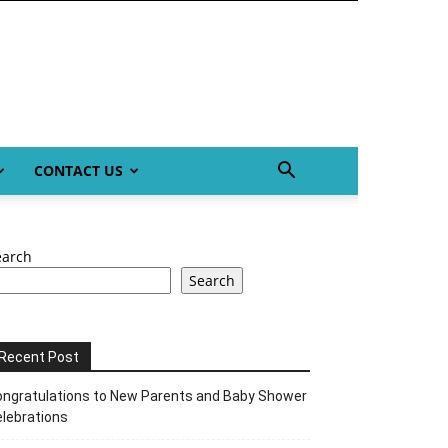
CONTACT US
earch
Search
Recent Post
ngratulations to New Parents and Baby Shower
lebrations