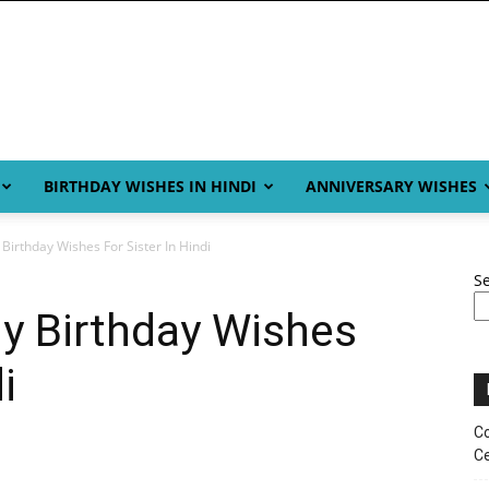
BIRTHDAY WISHES IN HINDI
ANNIVERSARY WISHES
Birthday Wishes For Sister In Hindi
S
y Birthday Wishes
i
Co
Ce