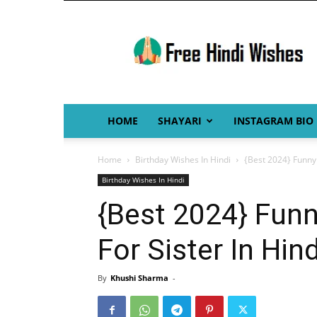
Free
Hindi
Wishes
HOME
SHAYARI
INSTAGRAM BIO
Home
Birthday Wishes In Hindi
{Best 2024} Funny 
Birthday Wishes In Hindi
{Best 2024} Funn
For Sister In Hind
By
Khushi Sharma
-