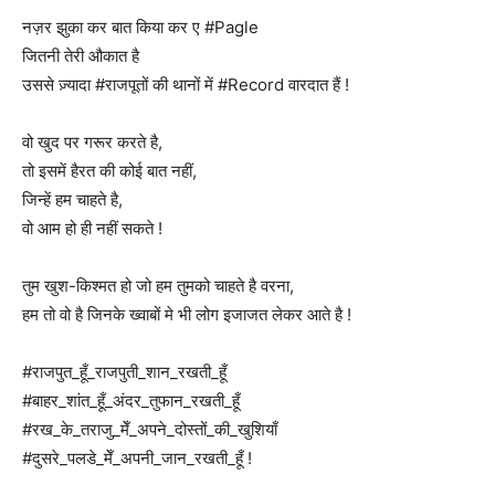
नज़र झुका कर बात किया कर ए #Pagle
जितनी तेरी औकात है
उससे ज़्यादा #राजपूतों की थानों में #Record वारदात हैं !
वो खुद पर गरूर करते है,
तो इसमें हैरत की कोई बात नहीं,
जिन्हें हम चाहते है,
वो आम हो ही नहीं सकते !
तुम खुश-किश्मत हो जो हम तुमको चाहते है वरना,
हम तो वो है जिनके ख्वाबों मे भी लोग इजाजत लेकर आते है !
#राजपुत_हूँ_राजपुती_शान_रखती_हूँ
#बाहर_शांत_हूँ_अंदर_तुफान_रखती_हूँ
#रख_के_तराजु_मेँ_अपने_दोस्तों_की_खुशियाँ
#दुसरे_पलडे_मेँ_अपनी_जान_रखती_हूँ !