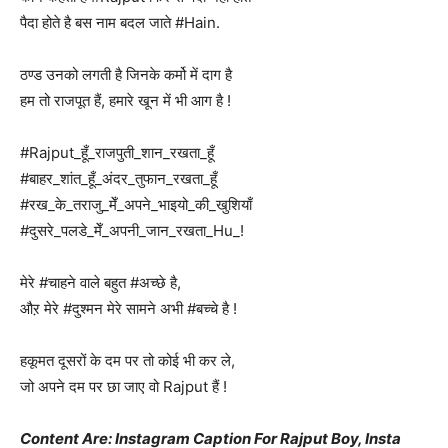
पैदा होते है बस नाम बदल जाते #Hain.
ठण्ड उनको लगती है जिनके कर्मो में दाग है
हम तो राजपूत हैं, हमारे खून में भी आग है !
#Rajput_हूँ_राजपुती_शान_रखता_हूँ
#बाहर_शांत_हूँ_अंदर_तुफान_रखता_हूँ
#रख_के_तराजु_मेँ_अपने_भाइयो_की_खुशियाँ
#दुसरे_पलडे_मेँ_अपनी_जान_रखता_Hu_!
मेरे #चाहने वाले बहुत #अच्छे है,
औऱ मेरे #दुश्मन मेरे सामने अभी #बच्चे है !
हकूमत दूसरों के दम पर तो कोई भी कर ले,
जो अपने दम पर छा जाए वो Rajput हैं !
Content Are: Instagram Caption For Rajput Boy, Insta