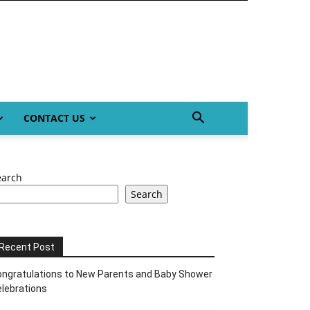
CONTACT US
earch
Search
Recent Post
ngratulations to New Parents and Baby Shower
lebrations