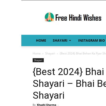
Free
Hindi
Wishes
HOME
SHAYARI
INSTAGRAM BIO
Home
Shayari
{Best 2024} Bhai Behan Ka Pyar Sha
Shayari
{Best 2024} Bhai
Shayari – Bhai B
Shayari
By
Khushi Sharma
-