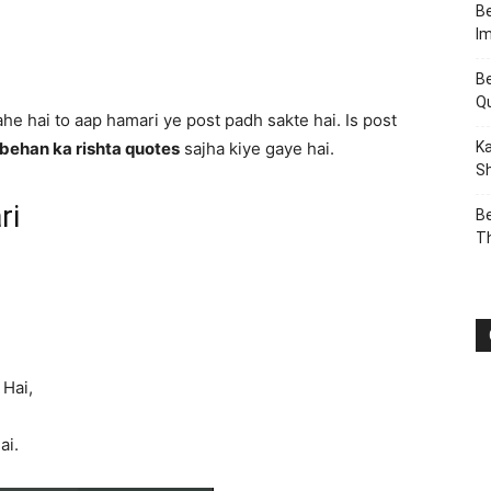
Be
I
Be
Q
he hai to aap hamari ye post padh sakte hai. Is post
 behan ka rishta quotes
sajha kiye gaye hai.
Ka
Sh
ri
Be
T
 Hai,
ai.