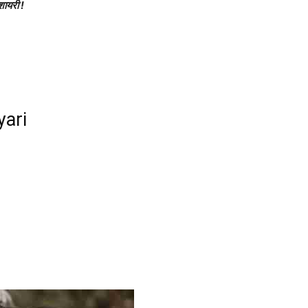
शायरी !
yari