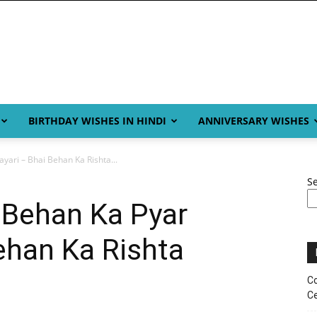
BIRTHDAY WISHES IN HINDI
ANNIVERSARY WISHES
yari – Bhai Behan Ka Rishta...
S
 Behan Ka Pyar
ehan Ka Rishta
Co
Ce