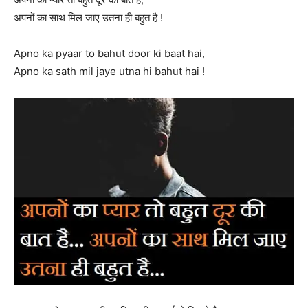
अपनों का साथ मिल जाए उतना ही बहुत है !
Apno ka pyaar to bahut door ki baat hai,
Apno ka sath mil jaye utna hi bahut hai !