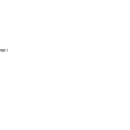
च्छा !