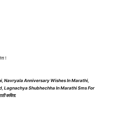
ोता !
, Navryala Anniversary Wishes In Marathi,
nd, Lagnachya Shubhechha In Marathi Sms For
ाठी कविता.