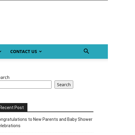
CONTACT US
earch
Search
Recent Post
ngratulations to New Parents and Baby Shower
lebrations