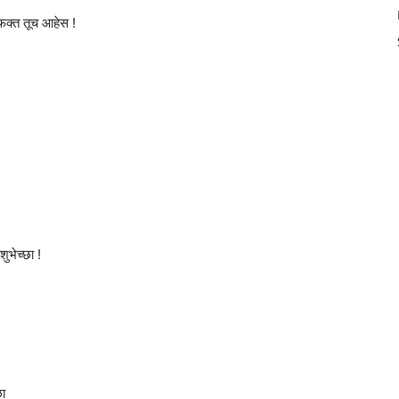
फक्त तूच आहेस !
ुभेच्छा !
छा