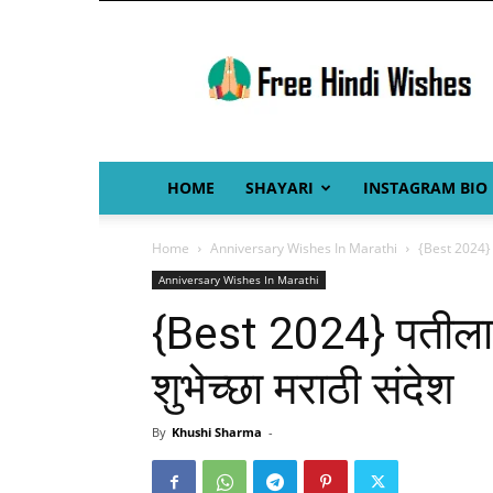
Free
Hindi
Wishes
HOME
SHAYARI
INSTAGRAM BIO
Home
Anniversary Wishes In Marathi
{Best 2024} पत
Anniversary Wishes In Marathi
{Best 2024} पतीला ल
शुभेच्छा मराठी संदेश
By
Khushi Sharma
-