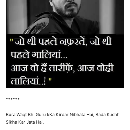
******
Bura Waqt Bhi Guru kKa Kirdar Nibhata Hai, Bada Kuchh
Sikha Kar Jata Hai.