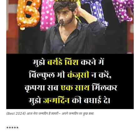
{Best 2024} आज मेरा जन्मदिन है शायरी – अपने जन्मदिन पर कुछ शब्द
*****