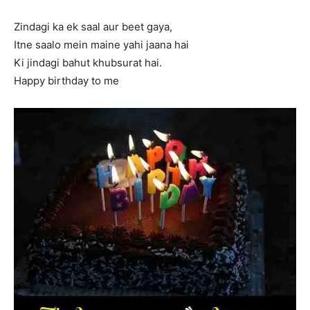
Zindagi ka ek saal aur beet gaya,
Itne saalo mein maine yahi jaana hai
Ki jindagi bahut khubsurat hai.
Happy birthday to me