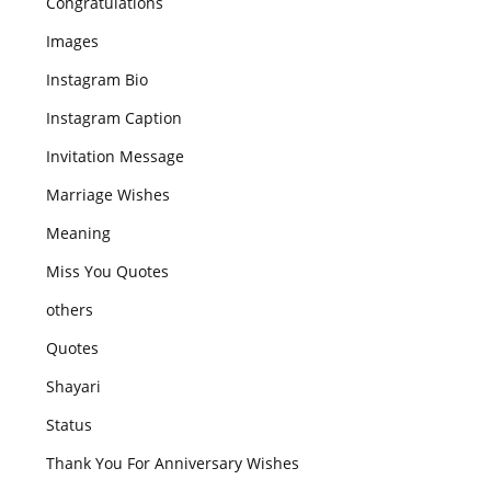
Congratulations
Images
Instagram Bio
Instagram Caption
Invitation Message
Marriage Wishes
Meaning
Miss You Quotes
others
Quotes
Shayari
Status
Thank You For Anniversary Wishes