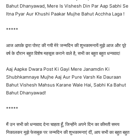
Bahut Dhanyawad, Mere Is Vishesh Din Par Aap Sabhi Se
Itna Pyar Aur Khushi Paakar Mujhe Bahut Acchha Laga !
*****
आज आपके द्वारा पोस्ट की गयी मेरे जन्मदिन की शुभकामनायें मुझे आज और पूरे
वर्ष के दौरान बहुत विशेष महसूस कराने वाले है, सभी का बहुत बहुत धन्यवाद!
Aaj Aapke Dwara Post Ki Gayi Mere Janamdin Ki
Shubhkamnaye Mujhe Aaj Aur Pure Varsh Ke Dauraan
Bahut Vishesh Mahsus Karane Wale Hai, Sabhi Ka Bahut
Bahut Dhanyawad!
*****
मैं उन सभी को धन्यवाद देना चाहता हूँ, जिन्होंने अपने दिन का कीमती समय
निकालकर मुझे फेसबुक पर जन्मदिन की शुभकामनाएं दीं, आप सभी का बहुत बहुत