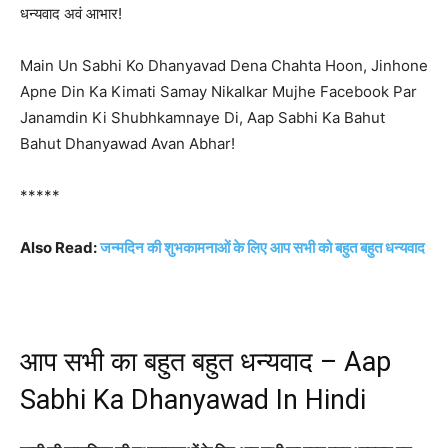
धन्यवाद अवं आभार!
Main Un Sabhi Ko Dhanyavad Dena Chahta Hoon, Jinhone
Apne Din Ka Kimati Samay Nikalkar Mujhe Facebook Par
Janamdin Ki Shubhkamnaye Di, Aap Sabhi Ka Bahut
Bahut Dhanyawad Avan Abhar!
*****
Also Read:
जन्मदिन की शुभकामनाओं के लिए आप सभी को बहुत बहुत धन्यवाद
आप सभी का बहुत बहुत धन्यवाद – Aap
Sabhi Ka Dhanyawad In Hindi