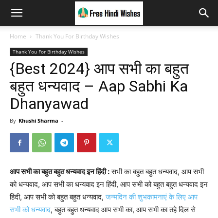
Home
Thank You For Birthday Wishes
Thank You For Birthday Wishes
{Best 2024} आप सभी का बहुत
बहुत धन्यवाद – Aap Sabhi Ka
Dhanyawad
By
Khushi Sharma
-
आप सभी का बहुत बहुत धन्यवाद इन हिंदी :
सभी का बहुत बहुत धन्यवाद, आप सभी
को धन्यवाद, आप सभी का धन्यवाद इन हिंदी, आप सभी को बहुत बहुत धन्यवाद इन
हिंदी, आप सभी को बहुत बहुत धन्यवाद,
जन्मदिन की शुभकामनाएं के लिए आप
सभी को धन्यवाद
, बहुत बहुत धन्यवाद आप सभी का, आप सभी का तहे दिल से