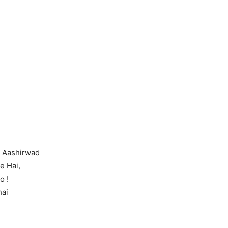
a Aashirwad
e Hai,
o !
hai