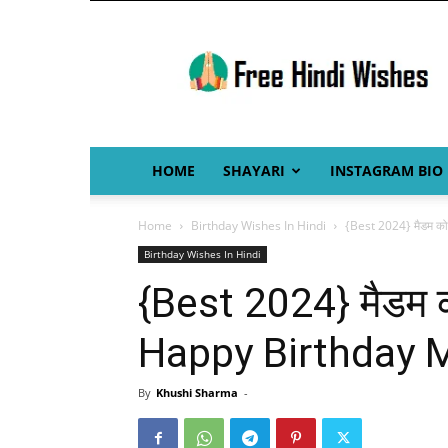
Free
Hindi
Wishes
HOME
SHAYARI
INSTAGRAM BIO
Home
Birthday Wishes In Hindi
{Best 2024} मैडम क
Birthday Wishes In Hindi
{Best 2024} मैडम क
Happy Birthday 
By
Khushi Sharma
-