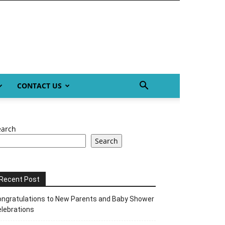
CONTACT US
earch
Search
Recent Post
ngratulations to New Parents and Baby Shower
lebrations