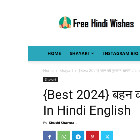
Free
Hindi
Wishes
HOME
SHAYARI
INSTAGRAM BIO
Home
Shayari
{Best 2024} बहन की मुस्कान शायरी 2 Li
Shayari
{Best 2024} बहन की
In Hindi English
By
Khushi Sharma
-