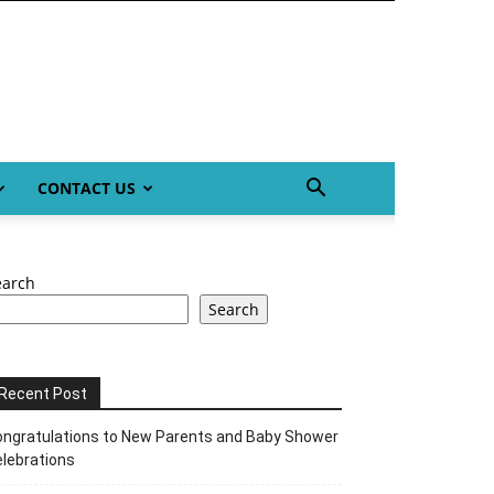
CONTACT US
earch
Search
Recent Post
ngratulations to New Parents and Baby Shower
lebrations