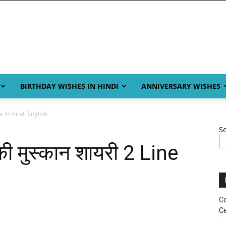
BIRTHDAY WISHES IN HINDI
ANNIVERSARY WISHES
ne In Hindi English
S
 मुस्कान शायरी 2 Line
Co
Ce