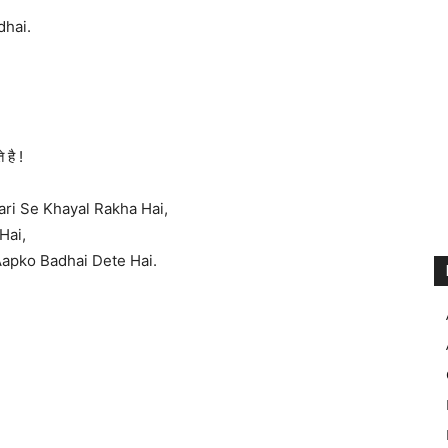
dhai.
है !
ri Se Khayal Rakha Hai,
Hai,
Aapko Badhai Dete Hai.