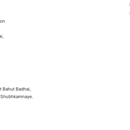
yon
i,
t Bahut Badhai,
ri Shubhkamnaye.