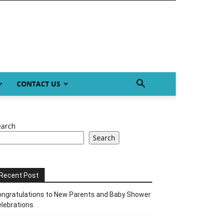
CONTACT US
earch
Search
Recent Post
ngratulations to New Parents and Baby Shower
lebrations