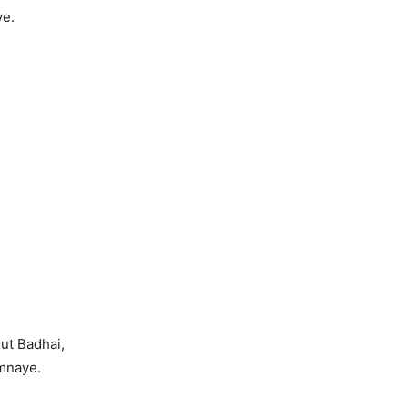
ye.
ut Badhai,
mnaye.