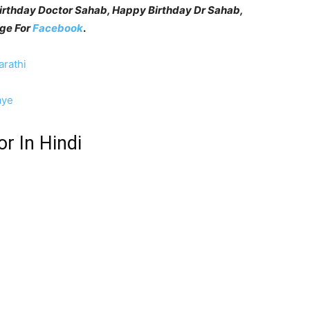
py Birthday Doctor Sahab, Happy Birthday Dr Sahab,
age For
Facebook
.
arathi
aye
r In Hindi