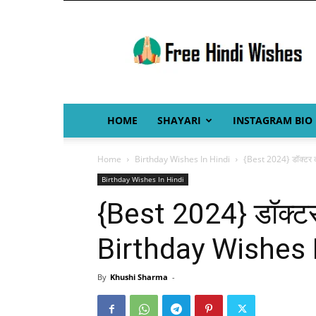
Free
Hindi
Wishes
HOME
SHAYARI
INSTAGRAM BIO
Home
Birthday Wishes In Hindi
{Best 2024} डॉक्टर 
Birthday Wishes In Hindi
{Best 2024} डॉक्टर
Birthday Wishes 
By
Khushi Sharma
-